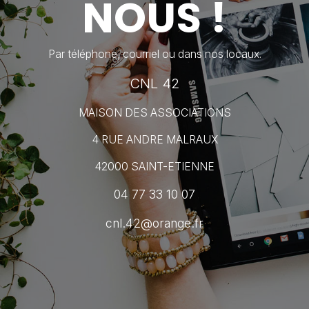
NOUS !
Par téléphone, courriel ou dans nos locaux.
CNL 42
MAISON DES ASSOCIATIONS
4 RUE ANDRE MALRAUX
42000 SAINT-ETIENNE
04 77 33 10 07
cnl.42@orange.fr